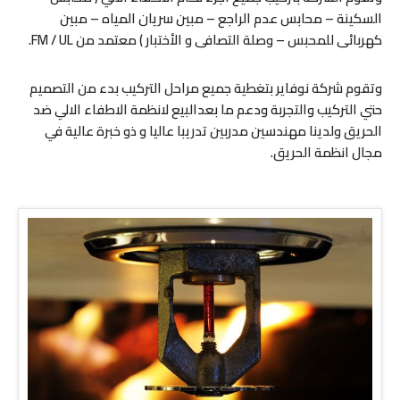
السكينة – محابس عدم الراجع – مبين سريان المياه – مبين
كهربائى للمحبس – وصلة التصافى و الأختبار ) معتمد من FM / UL.
وتقوم شركة نوفاير بتغطية جميع مراحل التركيب بدء من التصميم
حتي التركيب والتجربة ودعم ما بعدالبيع لانظمة الاطفاء الالي ضد
الحريق ولدينا مهندسين مدربين تدريبا عاليا و ذو خبرة عالية في
مجال انظمة الحريق.